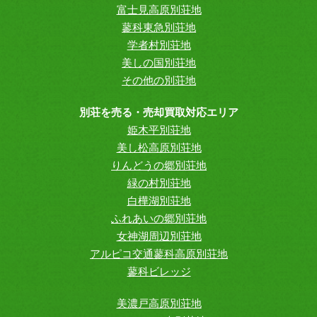
富士見高原別荘地
蓼科東急別荘地
学者村別荘地
美しの国別荘地
その他の別荘地
別荘を売る・売却買取対応エリア
姫木平別荘地
美し松高原別荘地
りんどうの郷別荘地
緑の村別荘地
白樺湖別荘地
ふれあいの郷別荘地
女神湖周辺別荘地
アルピコ交通蓼科高原別荘地
蓼科ビレッジ
美濃戸高原別荘地