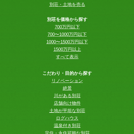
別荘・土地を売る
別荘を価格から探す
700万円以下
700〜1000万円以下
1000〜1500万円以下
1500万円以上
すべて表示
こだわり・目的から探す
リノベーション
絶景
川がある別荘
店舗向け物件
土地が平坦な別荘
ログハウス
温泉付き別荘
定住・永住可能な別荘