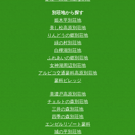
別荘地から探す
姫木平別荘地
美し松高原別荘地
りんどうの郷別荘地
緑の村別荘地
白樺湖別荘地
ふれあいの郷別荘地
女神湖周辺別荘地
アルピコ交通蓼科高原別荘地
蓼科ビレッジ
美濃戸高原別荘地
チェルトの森別荘地
三井の森別荘地
四季の森別荘地
エンゼルリゾート蓼科
城の平別荘地