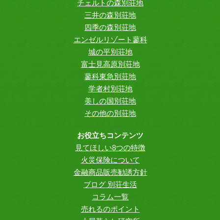
チェルトの森別荘地
三井の森別荘地
四季の森別荘地
エンゼルリゾート蓼科
城の平別荘地
富士見高原別荘地
蓼科東急別荘地
学者村別荘地
美しの国別荘地
その他の別荘地
お役立ちコンテンツ
見てほしい8つの特徴
火災保険について
金融商品販売勧誘方針
ブログ 別荘生活
コラム一覧
売れるのポイント