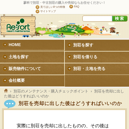
蓼科で別荘・中古別荘の購入や売却ならお任せください！
FAQ
見てほしい8つの特徴
サイトマップ
HOME
別荘を探す
土地を探す
別荘を借りる
販売物件について
別荘・土地を売る
会社概要
›
別荘のメンテナンス・購入チェックポイント
›
別荘を売却に出し
た後はどうすればいいのか
別荘を売却に出した後はどうすればいいのか
実際に別荘を売却に出したものの、その後は