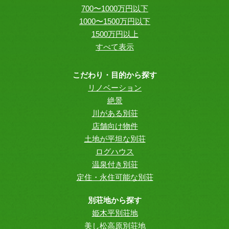
700〜1000万円以下
1000〜1500万円以下
1500万円以上
すべて表示
こだわり・目的から探す
リノベーション
絶景
川がある別荘
店舗向け物件
土地が平坦な別荘
ログハウス
温泉付き別荘
定住・永住可能な別荘
別荘地から探す
姫木平別荘地
美し松高原別荘地