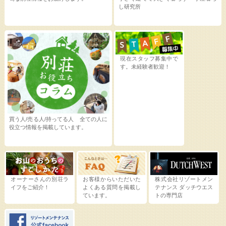
し研究所
現在スタッフ募集中で
す。未経験者歓迎！
買う人/売る人/持ってる人 全ての人に
役立つ情報を掲載しています。
オーナーさんの別荘ラ
お客様からいただいた
株式会社リゾートメン
イフをご紹介！
よくある質問を掲載し
テナンス
ダッチウエス
ています。
トの専門店