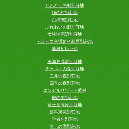
りんどうの郷別荘地
緑の村別荘地
白樺湖別荘地
ふれあいの郷別荘地
女神湖周辺別荘地
アルピコ交通蓼科高原別荘地
蓼科ビレッジ
美濃戸高原別荘地
チェルトの森別荘地
三井の森別荘地
四季の森別荘地
エンゼルリゾート蓼科
城の平別荘地
富士見高原別荘地
蓼科東急別荘地
学者村別荘地
美しの国別荘地