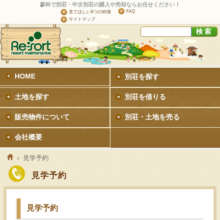
蓼科で別荘・中古別荘の購入や売却ならお任せください！
FAQ
見てほしい8つの特徴
サイトマップ
HOME
別荘を探す
土地を探す
別荘を借りる
販売物件について
別荘・土地を売る
会社概要
›
見学予約
見学予約
見学予約