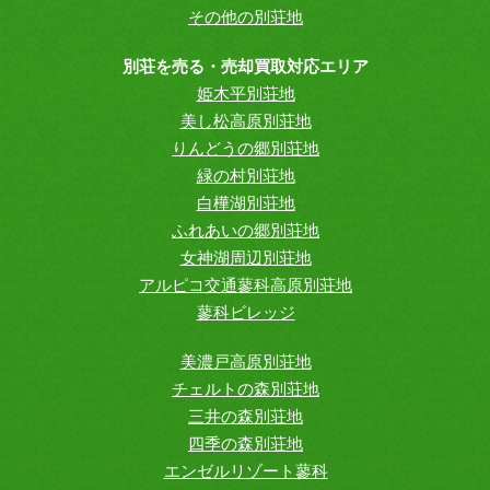
その他の別荘地
別荘を売る・売却買取対応エリア
姫木平別荘地
美し松高原別荘地
りんどうの郷別荘地
緑の村別荘地
白樺湖別荘地
ふれあいの郷別荘地
女神湖周辺別荘地
アルピコ交通蓼科高原別荘地
蓼科ビレッジ
美濃戸高原別荘地
チェルトの森別荘地
三井の森別荘地
四季の森別荘地
エンゼルリゾート蓼科