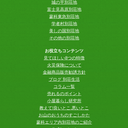
城の平別荘地
富士見高原別荘地
蓼科東急別荘地
学者村別荘地
美しの国別荘地
その他の別荘地
お役立ちコンテンツ
見てほしい8つの特徴
火災保険について
金融商品販売勧誘方針
ブログ 別荘生活
コラム一覧
売れるのポイント
小屋暮らし研究所
教えて!良いとこ.悪いとこ
お山のおうちのすごしかた
蓼科エリア内別荘地のご紹介