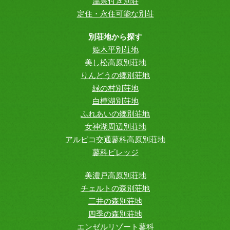
温泉付き別荘
定住・永住可能な別荘
別荘地から探す
姫木平別荘地
美し松高原別荘地
りんどうの郷別荘地
緑の村別荘地
白樺湖別荘地
ふれあいの郷別荘地
女神湖周辺別荘地
アルピコ交通蓼科高原別荘地
蓼科ビレッジ
美濃戸高原別荘地
チェルトの森別荘地
三井の森別荘地
四季の森別荘地
エンゼルリゾート蓼科