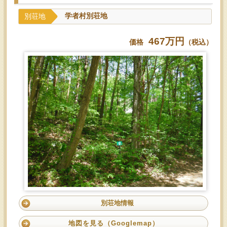
別荘地
学者村別荘地
467万円
価格
（税込）
別荘地情報
地図を見る（Googlemap）