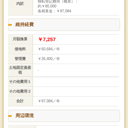
移転登記費用（概算）：
内訳
約￥80,000
各精算金：￥87,084
維持経費
￥7,257
月額換算
借地料
￥60,684／年
管理費
￥26,400／年
土地固定資産
-
税
その他費用１
その他費用２
合計
￥87,084／年
周辺環境