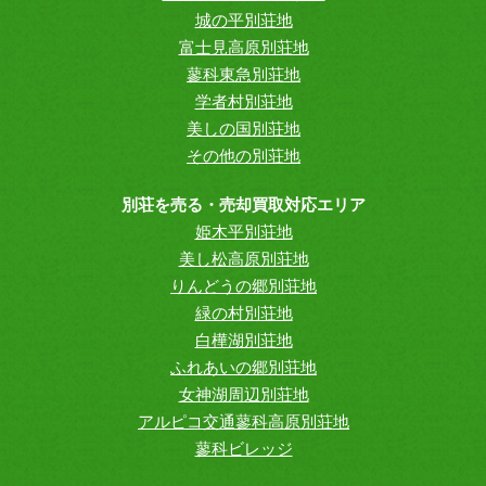
城の平別荘地
富士見高原別荘地
蓼科東急別荘地
学者村別荘地
美しの国別荘地
その他の別荘地
別荘を売る・売却買取対応エリア
姫木平別荘地
美し松高原別荘地
りんどうの郷別荘地
緑の村別荘地
白樺湖別荘地
ふれあいの郷別荘地
女神湖周辺別荘地
アルピコ交通蓼科高原別荘地
蓼科ビレッジ