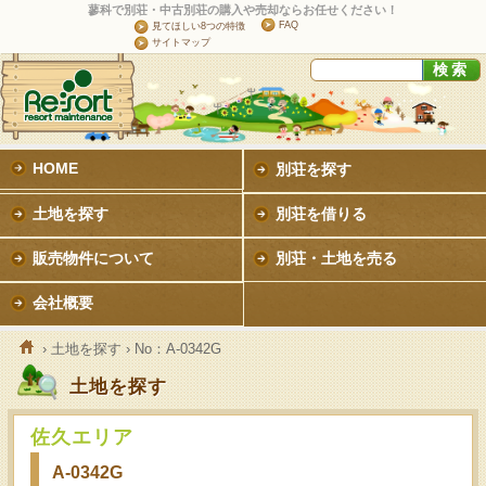
蓼科で別荘・中古別荘の購入や売却ならお任せください！
FAQ
見てほしい8つの特徴
サイトマップ
HOME
別荘を探す
土地を探す
別荘を借りる
販売物件について
別荘・土地を売る
会社概要
›
土地を探す
› No：A-0342G
土地を探す
佐久エリア
A-0342G