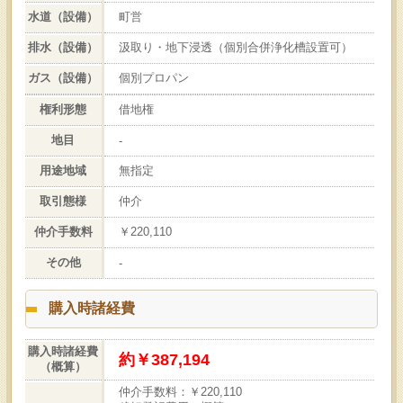
水道（設備）
町営
排水（設備）
汲取り・地下浸透（個別合併浄化槽設置可）
ガス（設備）
個別プロパン
権利形態
借地権
地目
-
用途地域
無指定
取引態様
仲介
仲介手数料
￥220,110
その他
-
購入時諸経費
購入時諸経費
約￥387,194
（概算）
仲介手数料：￥220,110