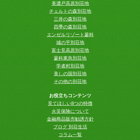
美濃戸高原別荘地
チェルトの森別荘地
三井の森別荘地
四季の森別荘地
エンゼルリゾート蓼科
城の平別荘地
富士見高原別荘地
蓼科東急別荘地
学者村別荘地
美しの国別荘地
その他の別荘地
お役立ちコンテンツ
見てほしい8つの特徴
火災保険について
金融商品販売勧誘方針
ブログ 別荘生活
コラム一覧