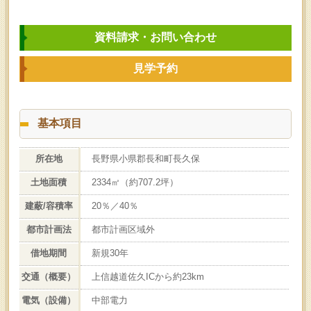
資料請求・お問い合わせ
見学予約
基本項目
所在地
長野県小県郡長和町長久保
土地面積
2334㎡（約707.2坪）
建蔽/容積率
20％／40％
都市計画法
都市計画区域外
借地期間
新規30年
交通（概要）
上信越道佐久ICから約23km
電気（設備）
中部電力