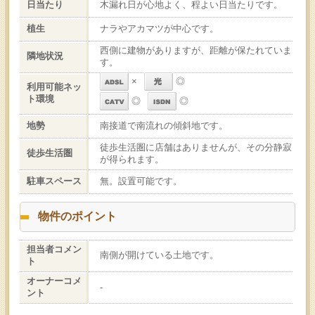
日当たり
木漏れ日が心地よく、程よい日当たりです。
植生
ナラやアカマツが中心です。
西側に建物がありますが、距離が保たれていま
隣地状況
す。
×
◎
利用可能ネッ
ト環境
◎
◎
地勢
南接道で南流れの傾斜地です。
徒歩生活圏に店舗はありませんが、その分静寂
徒歩生活圏
が得られます。
駐車スペース
無。設置可能です。
物件のポイント
担当者コメン
南側が開けている土地です。
ト
オーナーコメ
-
ント