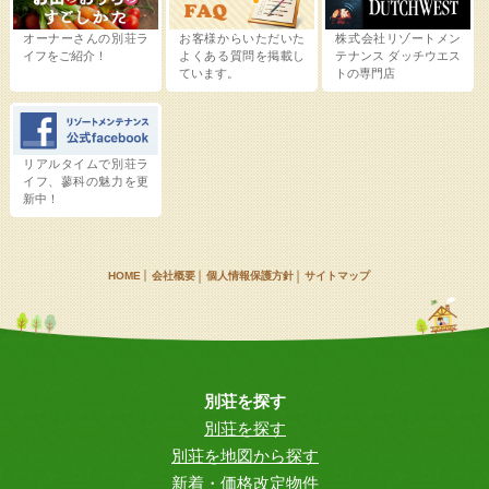
オーナーさんの別荘ラ
お客様からいただいた
株式会社リゾートメン
イフをご紹介！
よくある質問を掲載し
テナンス
ダッチウエス
ています。
トの専門店
リアルタイムで別荘ラ
イフ、蓼科の魅力を更
新中！
HOME
会社概要
個人情報保護方針
サイトマップ
別荘を探す
別荘を探す
別荘を地図から探す
新着・価格改定物件