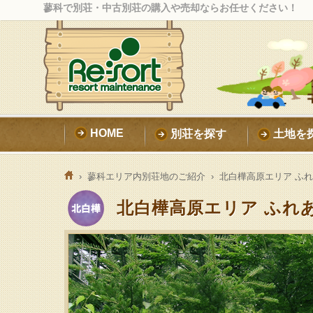
蓼科で別荘・中古別荘の購入や売却ならお任せください！
HOME
別荘を探す
土地を
›
蓼科エリア内別荘地のご紹介
›
北白樺高原エリア ふ
北白樺高原エリア ふれ