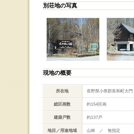
別荘地の写真
現地の概要
所在地
長野県小県郡長和町大門
総区画数
約154区画
建築戸数
約137戸
地目／用途地域
山林 ／ 無指定