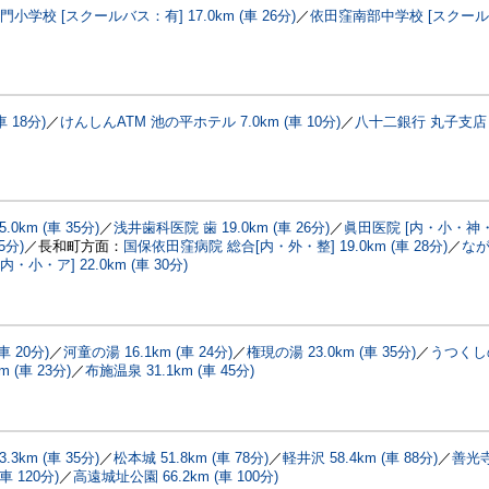
門小学校 [スクールバス：有] 17.0km (車 26分)
／
依田窪南部中学校 [スクー
 18分)
／
けんしんATM 池の平ホテル 7.0km (車 10分)
／
八十二銀行 丸子支店 2
km (車 35分)
／
浅井歯科医院 歯 19.0km (車 26分)
／
眞田医院 [内・小・神・
5分)
／長和町方面：
国保依田窪病院 総合[内・外・整] 19.0km (車 28分)
／
な
内・小・ア] 22.0km (車 30分)
車 20分)
／
河童の湯 16.1km (車 24分)
／
権現の湯 23.0km (車 35分)
／
うつくし
 (車 23分)
／
布施温泉 31.1km (車 45分)
3km (車 35分)
／
松本城 51.8km (車 78分)
／
軽井沢 58.4km (車 88分)
／
善光
 120分)
／
高遠城址公園 66.2km (車 100分)