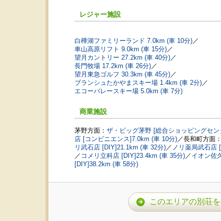
レジャー施設
白樺湖ファミリーランド 7.0km (車 10分)
／
車山高原リフト 9.0km (車 15分)
／
望月カントリー 27.2km (車 40分)
／
長門牧場 17.2km (車 26分)
／
望月東急ゴルフ 30.3km (車 45分)
／
ブランシュたかやまスキー場 1.4km (車 2分)
／
エコーバレースキー場 5.0km (車 7分)
商業施設
茅野方面：
ザ・ビッグ茅野 [総合ショッピングセンター]2
店 [コンビニエンス]7.0km (車 10分)
／長和町方面
リ武石店 [DIY]21.1km (車 32分)
／
ノリ薬局武石店 [薬局
／
コメリ立科店 [DIY]23.4km (車 35分)
／
イオン佐久平
[DIY]38.2km (車 58分)
このエリアの別荘を