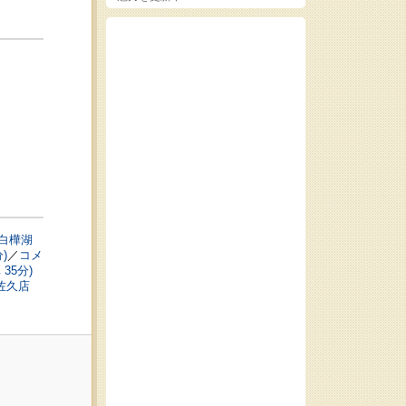
白樺湖
)
／
コメ
35分)
佐久店