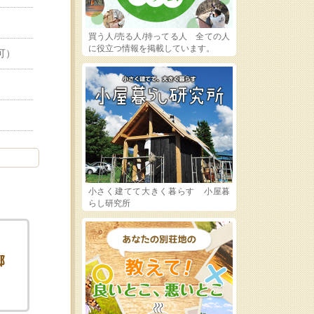
買う人/売る人/持ってる人 全ての人
に役立つ情報を掲載しています。
可）
小さく建てて大きく暮らす 小屋暮
らし研究所