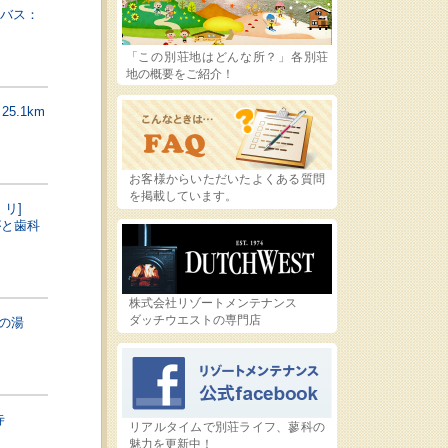
ルバス：
「この別荘地はどんな所？」各別荘
地の概要をご紹介！
5.1km
お客様からいただいたよくある質問
を掲載しています。
リ]
がと歯科
株式会社リゾートメンテナンス
ダッチウエストの専門店
の湯
寺
リアルタイムで別荘ライフ、蓼科の
魅力を更新中！