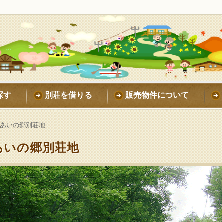
探す
別荘を借りる
販売物件について
れあいの郷別荘地
あいの郷別荘地