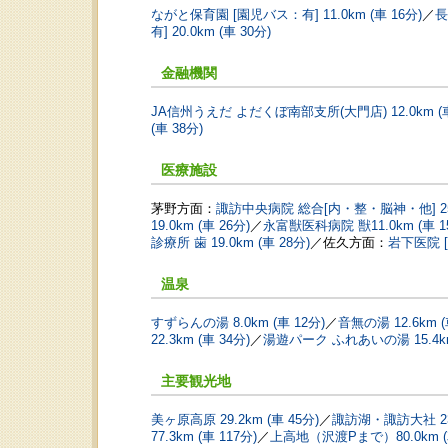
ながと保育園 [園児バス：有] 11.0km (車 16分)
／
長
有] 20.0km (車 30分)
金融機関
JA信州うえだ よだくぼ南部支所(大門店) 12.0km (車
(車 38分)
医療施設
茅野方面：
諏訪中央病院 総合[内・整・脳神・他] 25.0
19.0km (車 26分)
／
永富獣医科病院 獣11.0km (車 1
診療所 歯 19.0km (車 28分)
／佐久方面：
岩下医院 [
温泉
すずらんの湯 8.0km (車 12分)
／
音無の湯 12.6km (
22.3km (車 34分)
／
湯遊パーク ふれあいの湯 15.4km
主要観光地
美ヶ原高原 29.2km (車 45分)
／
諏訪湖・諏訪大社 23.
77.3km (車 117分)
／
上高地（沢渡Pまで）80.0km (車