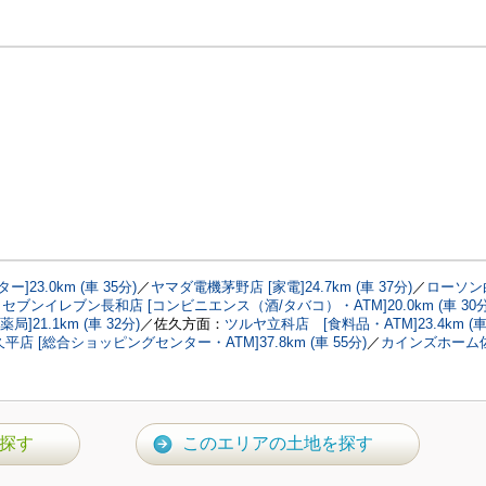
3.0km (車 35分)
／
ヤマダ電機茅野店 [家電]24.7km (車 37分)
／
ローソン
：
セブンイレブン長和店 [コンビニエンス（酒/タバコ）・ATM]20.0km (車 30分
]21.1km (車 32分)
／佐久方面：
ツルヤ立科店 [食料品・ATM]23.4km (車 
店 [総合ショッピングセンター・ATM]37.8km (車 55分)
／
カインズホーム
探す
このエリアの土地を探す